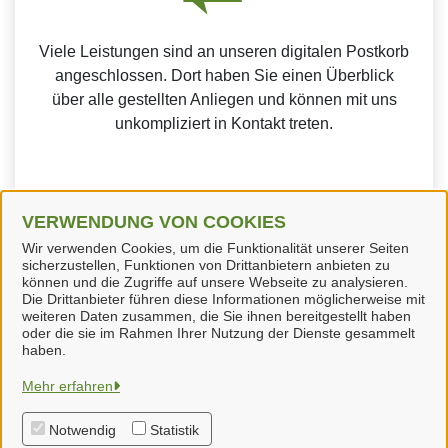
Viele Leistungen sind an unseren digitalen Postkorb
angeschlossen. Dort haben Sie einen Überblick
über alle gestellten Anliegen und können mit uns
unkompliziert in Kontakt treten.
VERWENDUNG VON COOKIES
Weitere Informationen zur BundID finden Sie auf der
Wir verwenden Cookies, um die Funktionalität unserer Seiten
sicherzustellen, Funktionen von Drittanbietern anbieten zu
FAQ-Seite des Bundes.
können und die Zugriffe auf unsere Webseite zu analysieren.
Die Drittanbieter führen diese Informationen möglicherweise mit
weiteren Daten zusammen, die Sie ihnen bereitgestellt haben
oder die sie im Rahmen Ihrer Nutzung der Dienste gesammelt
haben.
Samtgemeinde Neuenhaus
Mehr erfahren
Notwendig
Statistik
Alle Rechte vorbehalten