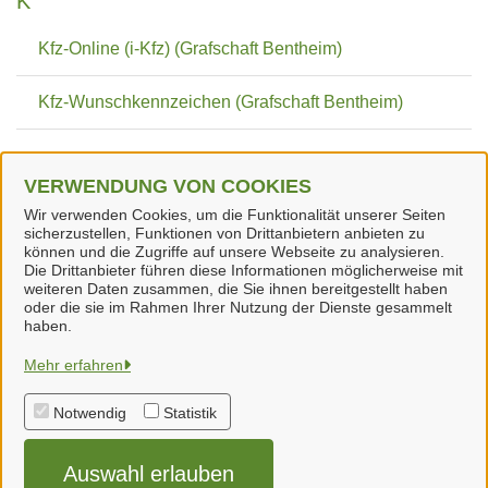
K
Kfz-Online (i-Kfz) (Grafschaft Bentheim)
Kfz-Wunschkennzeichen (Grafschaft Bentheim)
T
VERWENDUNG VON COOKIES
Wir verwenden Cookies, um die Funktionalität unserer Seiten
Terminvereinbarung Zulassungsstelle (Grafschaft
sicherzustellen, Funktionen von Drittanbietern anbieten zu
Bentheim)
können und die Zugriffe auf unsere Webseite zu analysieren.
Die Drittanbieter führen diese Informationen möglicherweise mit
weiteren Daten zusammen, die Sie ihnen bereitgestellt haben
oder die sie im Rahmen Ihrer Nutzung der Dienste gesammelt
haben.
Samtgemeinde Neuenhaus
Mehr erfahren
Notwendig
Statistik
Alle Rechte vorbehalten
Auswahl erlauben