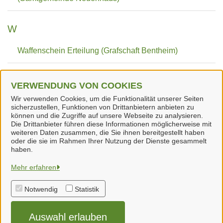
W
Waffenschein Erteilung (Grafschaft Bentheim)
Waffenschein Verlängerung (Grafschaft Bentheim)
VERWENDUNG VON COOKIES
Wir verwenden Cookies, um die Funktionalität unserer Seiten
WBK Vereine - Erstantrag (Schießsportliche Vereine
sicherzustellen, Funktionen von Drittanbietern anbieten zu
und jagdliche Vereinigungen) (Grafschaft Bentheim)
können und die Zugriffe auf unsere Webseite zu analysieren.
Die Drittanbieter führen diese Informationen möglicherweise mit
weiteren Daten zusammen, die Sie ihnen bereitgestellt haben
oder die sie im Rahmen Ihrer Nutzung der Dienste gesammelt
haben.
Samtgemeinde Neuenhaus
Mehr erfahren
Notwendig
Statistik
Alle Rechte vorbehalten
Auswahl erlauben