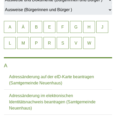
A
Ä
B
E
F
G
H
J
L
M
P
R
S
V
W
A
Adressänderung auf der eID-Karte beantragen
(Samtgemeinde Neuenhaus)
Adressänderung im elektronischen
Identitätsnachweis beantragen (Samtgemeinde
Neuenhaus)