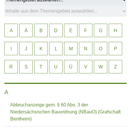
A
Ä
B
D
E
F
G
H
I
J
K
L
M
N
O
P
R
S
T
U
Ü
V
W
Z
A
Abbruchanzeige gem. § 60 Abs. 3 der
Niedersächsischen Bauordnung (NBauO) (Grafschaft
Bentheim)