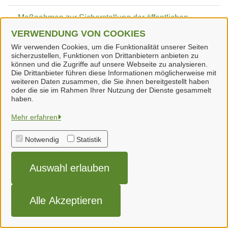
Maßnahmen zur Sicherstellung der öffentlichen
Sicherheit und Ordnung (Samtgemeinde Neuenhaus)
VERWENDUNG VON COOKIES
Wir verwenden Cookies, um die Funktionalität unserer Seiten
Meldebescheinigung Erteilung einfach
sicherzustellen, Funktionen von Drittanbietern anbieten zu
können und die Zugriffe auf unsere Webseite zu analysieren.
(Samtgemeinde Neuenhaus)
Die Drittanbieter führen diese Informationen möglicherweise mit
weiteren Daten zusammen, die Sie ihnen bereitgestellt haben
oder die sie im Rahmen Ihrer Nutzung der Dienste gesammelt
Meldebescheinigung Erteilung erweitert
haben.
(Samtgemeinde Neuenhaus)
Mehr erfahren
Meldebestätigung Ausstellung (Samtgemeinde
Notwendig
Statistik
Neuenhaus)
Melderegisterauskunft Erteilung einfach
Auswahl erlauben
(Samtgemeinde Neuenhaus)
Alle Akzeptieren
Melderegisterauskunft Erteilung erweitert
(Samtgemeinde Neuenhaus)