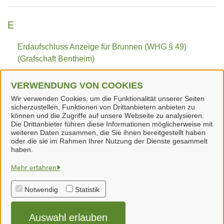
E
Erdaufschluss Anzeige für Brunnen (WHG § 49)
(Grafschaft Bentheim)
VERWENDUNG VON COOKIES
W
Wir verwenden Cookies, um die Funktionalität unserer Seiten
sicherzustellen, Funktionen von Drittanbietern anbieten zu
Wilder Müll Entsorgung (Grafschaft Bentheim)
können und die Zugriffe auf unsere Webseite zu analysieren.
Die Drittanbieter führen diese Informationen möglicherweise mit
weiteren Daten zusammen, die Sie ihnen bereitgestellt haben
oder die sie im Rahmen Ihrer Nutzung der Dienste gesammelt
haben.
Samtgemeinde Neuenhaus
Mehr erfahren
Notwendig
Statistik
Alle Rechte vorbehalten
Auswahl erlauben