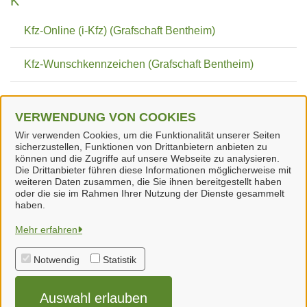
K
Kfz-Online (i-Kfz) (Grafschaft Bentheim)
Kfz-Wunschkennzeichen (Grafschaft Bentheim)
T
VERWENDUNG VON COOKIES
Wir verwenden Cookies, um die Funktionalität unserer Seiten
Terminvereinbarung Zulassungsstelle (Grafschaft
sicherzustellen, Funktionen von Drittanbietern anbieten zu
Bentheim)
können und die Zugriffe auf unsere Webseite zu analysieren.
Die Drittanbieter führen diese Informationen möglicherweise mit
weiteren Daten zusammen, die Sie ihnen bereitgestellt haben
oder die sie im Rahmen Ihrer Nutzung der Dienste gesammelt
haben.
Samtgemeinde Neuenhaus
Mehr erfahren
Notwendig
Statistik
Alle Rechte vorbehalten
Auswahl erlauben