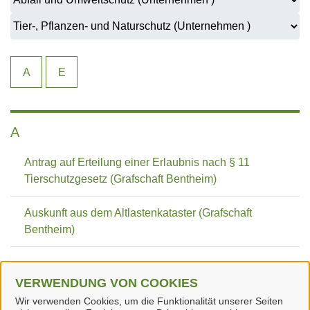
A
E
A
Antrag auf Erteilung einer Erlaubnis nach § 11
Tierschutzgesetz (Grafschaft Bentheim)
Auskunft aus dem Altlastenkataster (Grafschaft
Bentheim)
E
VERWENDUNG VON COOKIES
Wir verwenden Cookies, um die Funktionalität unserer Seiten
Erdaufschluss Anzeige für Brunnen (WHG § 49)